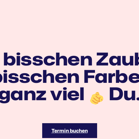
 bisschen Zau
bisschen Farb
ganz viel
Du
Termin buchen