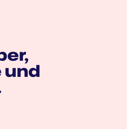
ber,
e und
.